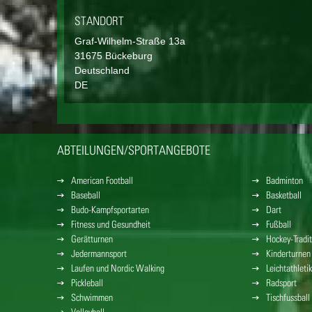
STANDORT
Graf-Wilhelm-Straße
13a
31675
Bückeburg
Deutschland
DE
ABTEILUNGEN/SPORTANGEBOTE
American Football
Badminton
Baseball
Basketball
Budo-Kampfsportarten
Dart
Fitness und Gesundheit
Fußball
Gerätturnen
Hockey-Tradit
Jedermannsport
Kinderturnen
Laufen und Nordic Walking
Leichtathletik
Pickleball
Radsport
Schwimmen
Tischfussball
Volleyball